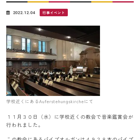
保護者ポータル
行事イベント
2022.12.04
English
Deutsch
アクセス
お問い合わせ
Instagram
Facebook
父母会
日本語補習校
同窓会
学校近くにあるAuferstehungskircheにて
１１月３０日（水）に学校近くの教会で音楽鑑賞会が
行われました。
この教会にあるパイプオルガンは４９２８本のパイプ