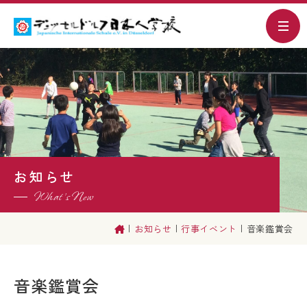
TOP
学校案内
スクールライフ
お知らせ
What’s New
入学・編入
お知らせ
行事イベント
音楽鑑賞会
よくあるご質問
音楽鑑賞会